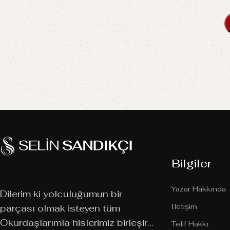
Bilgiler
Yazar Hakkında
Dilerim ki yolculuğumun bir
İletişim
parçası olmak isteyen tüm
Okurdaşlarımla hislerimiz birleşir…
Telif Hakkı