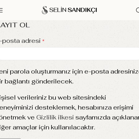
AYIT OL
-posta adresi
*
eni parola oluşturmanız için e-posta adresini
ir bağlantı gönderilecek.
işisel verileriniz bu web sitesindeki
eneyiminizi desteklemek, hesabınıza erişimi
önetmek ve
Gizlilik ilkesi
sayfamızda açıklana
iğer amaçlar için kullanılacaktır.