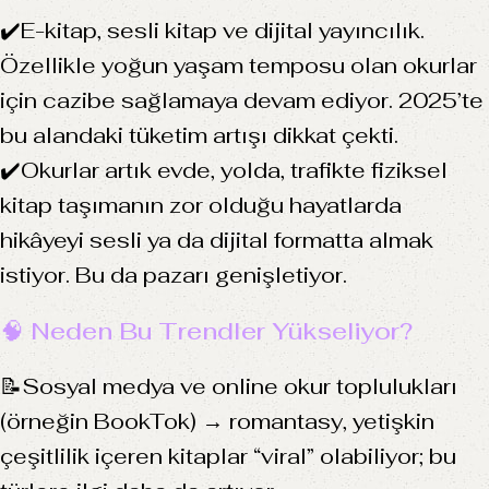
✔️E-kitap, sesli kitap ve dijital yayıncılık.
Özellikle yoğun yaşam temposu olan okurlar
için cazibe sağlamaya devam ediyor. 2025’te
bu alandaki tüketim artışı dikkat çekti.
✔️Okurlar artık evde, yolda, trafikte fiziksel
kitap taşımanın zor olduğu hayatlarda
hikâyeyi sesli ya da dijital formatta almak
istiyor. Bu da pazarı genişletiyor.
🧠 Neden Bu Trendler Yükseliyor?
📝Sosyal medya ve online okur toplulukları
(örneğin BookTok) → romantasy, yetişkin
çeşitlilik içeren kitaplar “viral” olabiliyor; bu